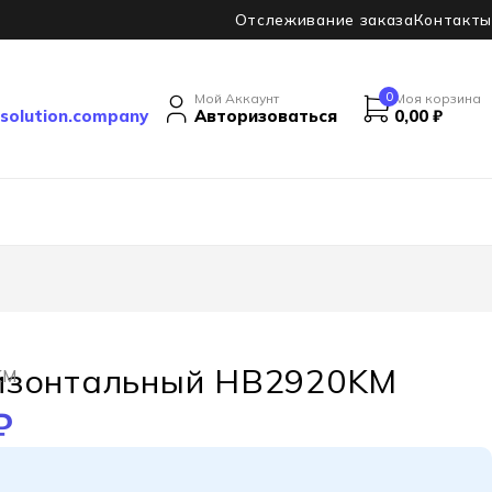
Отслеживание заказа
Контакты
0
Мой Аккаунт
Моя корзина
solution.company
Авторизоваться
0,00
₽
изонтальный HB2920KM
KM
₽