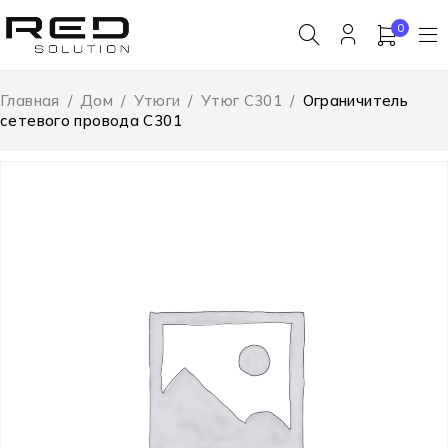
0
Главная
/
Дом
/
Утюги
/
Утюг C301
/
Ограничитель
сетевого провода C301