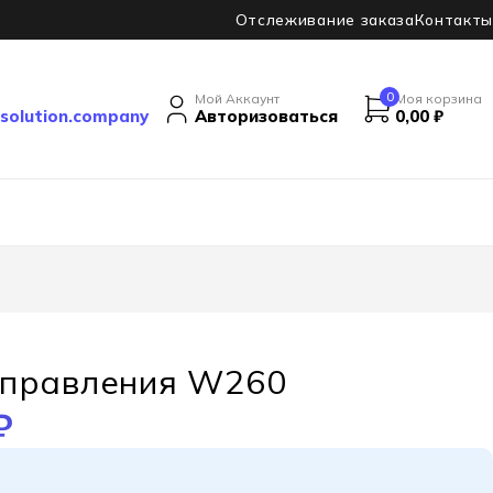
Отслеживание заказа
Контакты
0
Мой Аккаунт
Моя корзина
solution.company
Авторизоваться
0,00
₽
управления W260
₽