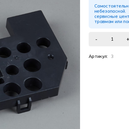
Самостоятел
небезопасной
сервисные цент
травмам или п
Артикул:
3