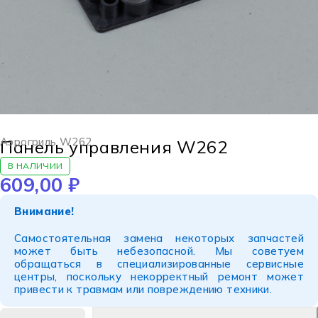
Аэрогриль W262
Панель управления W262
В НАЛИЧИИ
609,00
₽
Внимание!
Самостоятельная замена некоторых запчастей
может быть небезопасной. Мы советуем
обращаться в специализированные сервисные
центры, поскольку некорректный ремонт может
привести к травмам или повреждению техники.