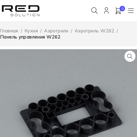
0
Главная
/
Кухня
/
Аэрогрили
/
Аэрогриль W262
/
Панель управления W262