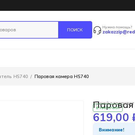
Нужна помощь?
zakazzip@red
атель HS740
/
Паровая камера HS740
Паровая
Ручной отпарива
В НАЛИЧИИ
619,00
Внимание!