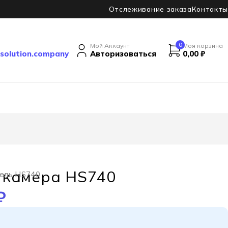
Отслеживание заказа
Контакты
0
Мой Аккаунт
Моя корзина
solution.company
Авторизоваться
0,00
₽
 камера HS740
тель HS740
₽