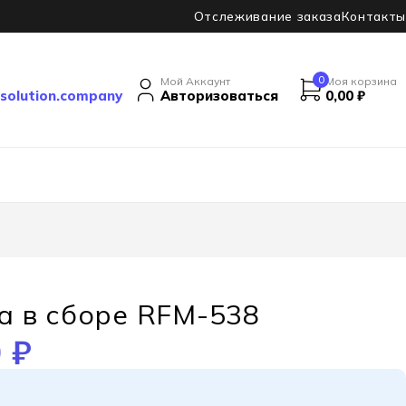
Отслеживание заказа
Контакты
0
Мой Аккаунт
Моя корзина
solution.company
Авторизоваться
0,00
₽
а в сборе RFM-538
0
₽