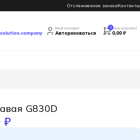
Отслеживание заказа
Контакты
0
Мой Аккаунт
Моя корзина
solution.company
Авторизоваться
0,00
₽
равая G830D
0
₽