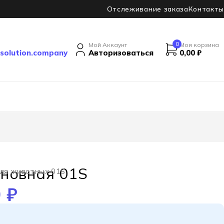
Отслеживание заказа
Контакты
0
Мой Аккаунт
Моя корзина
solution.company
Авторизоваться
0,00
₽
новная 01S
ля животных 01S
0
₽