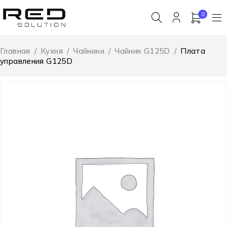
0
Главная
/
Кухня
/
Чайники
/
Чайник G125D
/
Плата
управления G125D