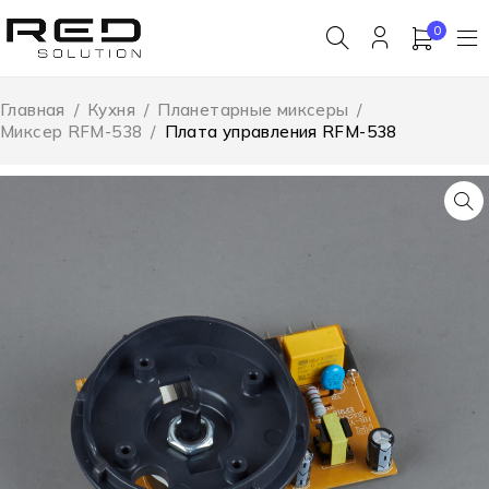
0
Главная
/
Кухня
/
Планетарные миксеры
/
Миксер RFM-538
/
Плата управления RFM-538