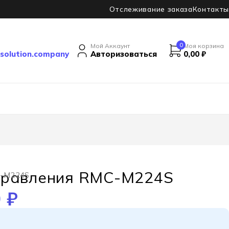
Отслеживание заказа
Контакты
0
Мой Аккаунт
Моя корзина
solution.company
Авторизоваться
0,00
₽
правления RMC-M224S
C-M224S
0
₽