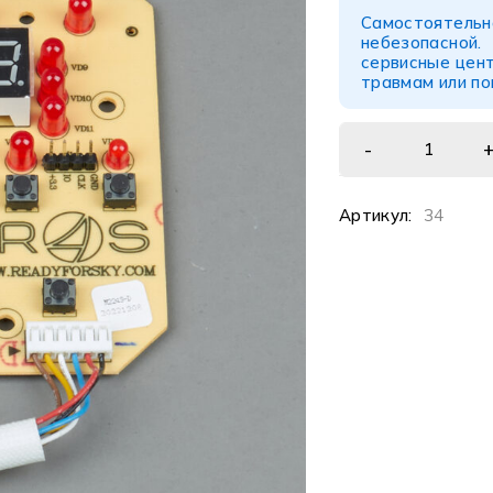
Самостоятел
небезопасной
сервисные цент
травмам или п
Артикул:
34