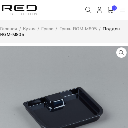
0
Главная
/
Кухня
/
Грили
/
Гриль RGM-M805
/
Поддон
RGM-M805