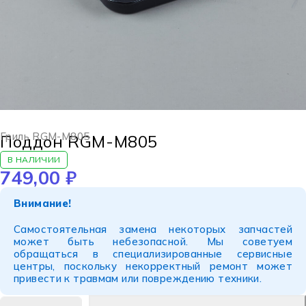
Гриль RGM-M805
Поддон RGM-M805
В НАЛИЧИИ
749,00
₽
Внимание!
Самостоятельная замена некоторых запчастей
может быть небезопасной. Мы советуем
обращаться в специализированные сервисные
центры, поскольку некорректный ремонт может
привести к травмам или повреждению техники.