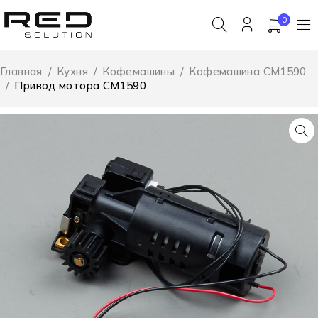
0
Главная
/
Кухня
/
Кофемашины
/
Кофемашина CM1590
/
Привод мотора CM1590