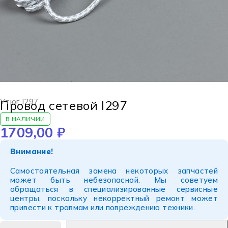
Утюг I297
Провод сетевой I297
В НАЛИЧИИ
1709,00
₽
Внимание!
Самостоятельная замена некоторых запчастей
может быть небезопасной. Мы советуем
обращаться в специализированные сервисные
центры, поскольку некорректный ремонт может
привести к травмам или повреждению техники.