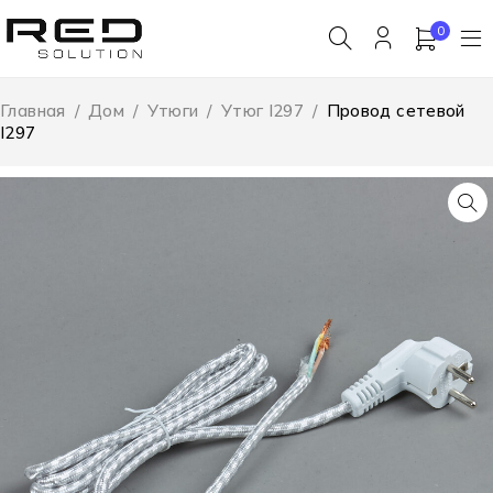
0
Главная
/
Дом
/
Утюги
/
Утюг I297
/
Провод сетевой
I297