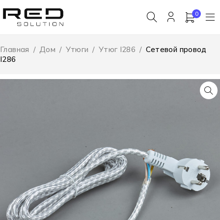
0
Главная
/
Дом
/
Утюги
/
Утюг I286
/
Сетевой провод
I286