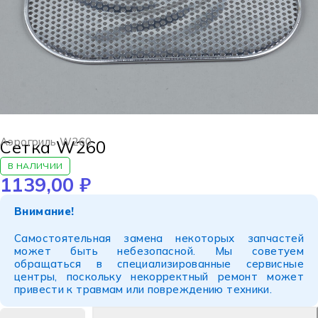
Аэрогриль W260
Сетка W260
В НАЛИЧИИ
1139,00
₽
Внимание!
Самостоятельная замена некоторых запчастей
может быть небезопасной. Мы советуем
обращаться в специализированные сервисные
центры, поскольку некорректный ремонт может
привести к травмам или повреждению техники.