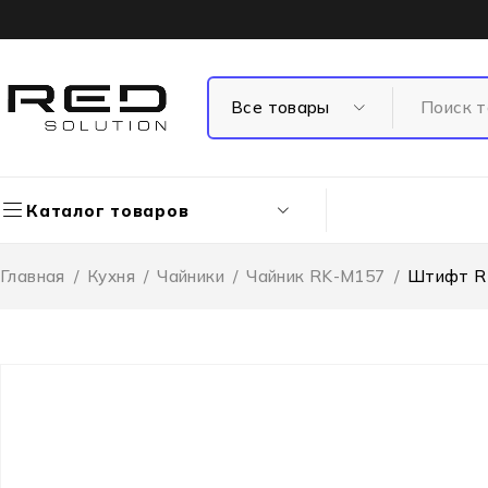
Каталог товаров
Главная
/
Кухня
/
Чайники
/
Чайник RK-M157
/
Штифт R