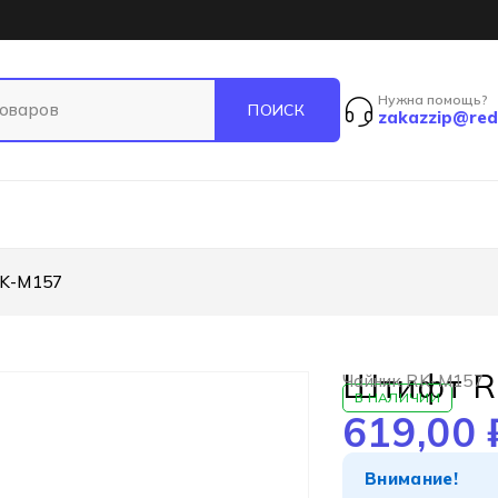
Нужна помощь?
zakazzip@red
K-M157
Штифт R
Чайник RK-M157
В НАЛИЧИИ
619,00
Внимание!