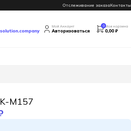
Отслеживание заказа
Контакты
0
Мой Аккаунт
Моя корзина
solution.company
Авторизоваться
0,00
₽
K-M157
₽