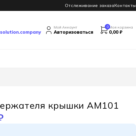
Отслеживание заказа
Контакты
0
Мой Аккаунт
Моя корзина
solution.company
Авторизоваться
0,00
₽
держателя крышки AM101
₽