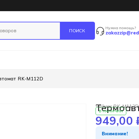
Нужна помощь?
zakazzip@red
втомат RK-M112D
Термоав
Чайник RK-M112D
В НАЛИЧИИ
949,00
Внимание!