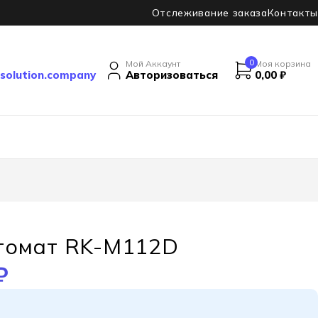
Отслеживание заказа
Контакты
0
Мой Аккаунт
Моя корзина
solution.company
Авторизоваться
0,00
₽
томат RK-M112D
₽