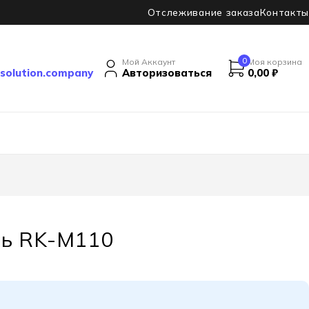
Отслеживание заказа
Контакты
0
Мой Аккаунт
Моя корзина
solution.company
Авторизоваться
0,00
₽
ль RK-M110