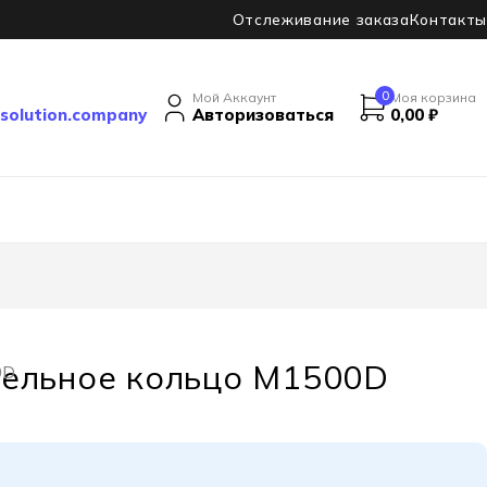
Отслеживание заказа
Контакты
0
Мой Аккаунт
Моя корзина
solution.company
Авторизоваться
0,00
₽
тельное кольцо M1500D
0D