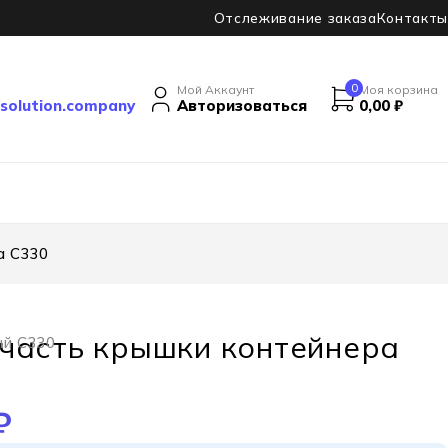
Отслеживание заказа
Контакты
0
Мой Аккаунт
Моя корзина
solution.company
Авторизоваться
0,00
₽
а C330
часть крышки контейнера
ый C330
₽