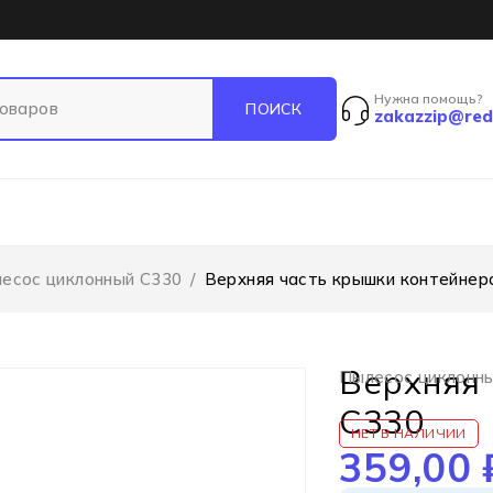
Нужна помощь?
zakazzip@red
есос циклонный C330
/
Верхняя часть крышки контейнер
Верхняя 
Пылесос циклонн
C330
НЕТ В НАЛИЧИИ
359,00