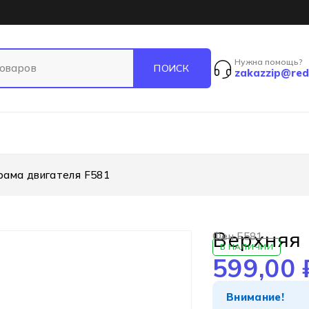
Нужна помощь?
zakazzip@red
рама двигателя F581
Верхняя 
Фен F581
В НАЛИЧИИ
599,00
Внимание!