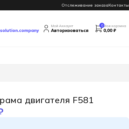
Отслеживание заказа
Контакты
0
Мой Аккаунт
Моя корзина
solution.company
Авторизоваться
0,00
₽
рама двигателя F581
₽