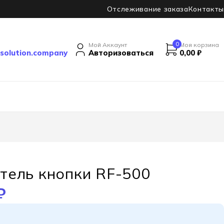
Отслеживание заказа
Контакты
0
Мой Аккаунт
Моя корзина
solution.company
Авторизоваться
0,00
₽
тель кнопки RF-500
₽