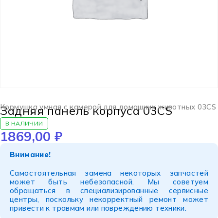
Кормушка умная с камерой для домашних животных 03CS
Задняя панель корпуса 03CS
В НАЛИЧИИ
1869,00
₽
Внимание!
Самостоятельная замена некоторых запчастей
может быть небезопасной. Мы советуем
обращаться в специализированные сервисные
центры, поскольку некорректный ремонт может
привести к травмам или повреждению техники.