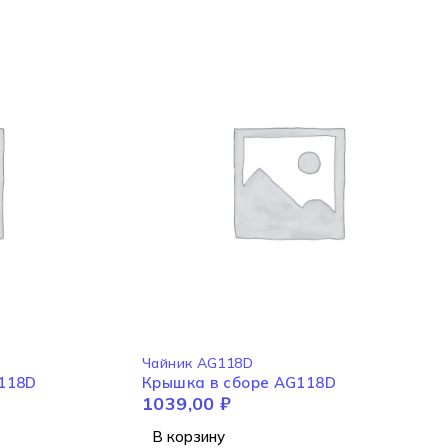
Чайник AG118D
G118D
Крышка в сборе AG118D
1039,00
₽
В корзину