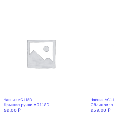
Чайник AG118D
Чайник AG1
Крышка ручки AG118D
Облицовка
99,00
₽
959,00
₽