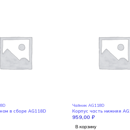
18D
Чайник AG118D
эном в сборе AG118D
Корпус часть нижняя A
959,00
₽
В корзину