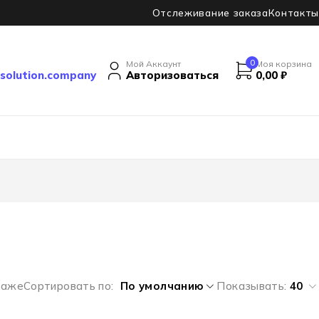
Отслеживание заказа
Контакты
0
Мой Аккаунт
Моя корзина
solution.company
Авторизоваться
0,00
₽
даже
Сортировать по
По умолчанию
Показывать:
40