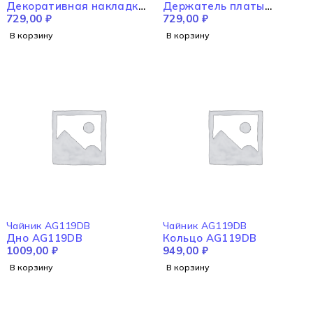
Декоративная накладка
Держатель платы
облицовки корпуса
729,00
₽
управления AG119DB
729,00
₽
AG119DB
В корзину
В корзину
Чайник AG119DB
Чайник AG119DB
Дно AG119DB
Кольцо AG119DB
1009,00
₽
949,00
₽
В корзину
В корзину