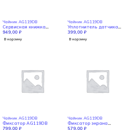
Чайник AG119DB
Чайник AG119DB
Сервисная книжка
Уплотнитель датчика
AG119DB
949,00
₽
температуры AG119DB
399,00
₽
В корзину
В корзину
Чайник AG119DB
Чайник AG119DB
Фиксатор AG119DB
Фиксатор экрана
799,00
₽
AG119DB
579,00
₽