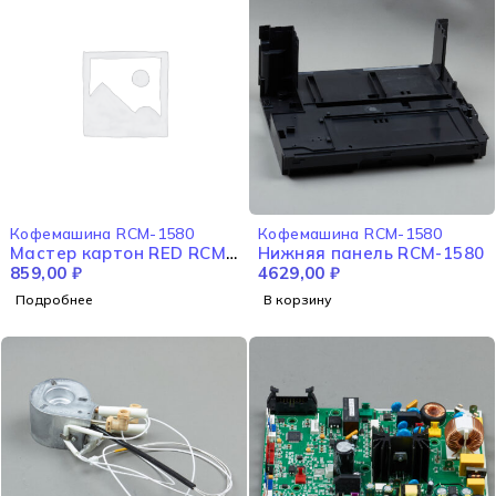
НЕТ В НАЛИЧИИ
Кофемашина RCM-1580
Кофемашина RCM-1580
Мастер картон RED RCM-
Нижняя панель RCM-1580
1580
859,00
₽
4629,00
₽
Подробнее
В корзину