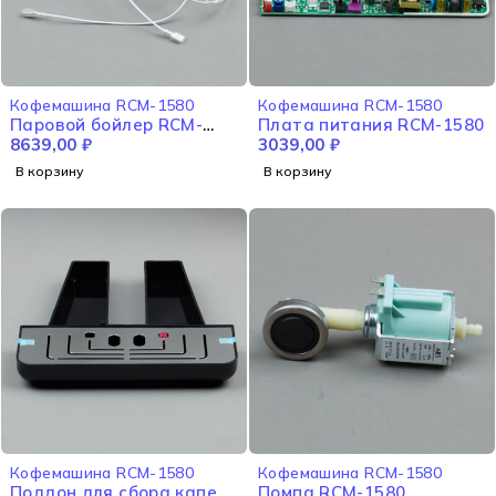
Кофемашина RCM-1580
Кофемашина RCM-1580
Паровой бойлер RCM-
Плата питания RCM-1580
1580
8639,00
₽
3039,00
₽
В корзину
В корзину
Кофемашина RCM-1580
Кофемашина RCM-1580
Поддон для сбора капель
Помпа RCM-1580