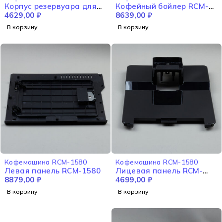
Корпус резервуара для
Кофейный бойлер RCM-
воды RCM-1580
4629,00
₽
1580
8639,00
₽
В корзину
В корзину
Кофемашина RCM-1580
Кофемашина RCM-1580
Левая панель RCM-1580
Лицевая панель RCM-
8879,00
₽
1580
4699,00
₽
В корзину
В корзину