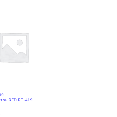
И
19
тон RED RT-419
е