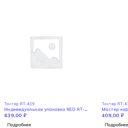
НЕТ В НАЛИЧИИ
НЕТ В НАЛИЧИ
Тостер RT-419
Тостер RT-4
Индивидуальная упаковка RED RT-
Мастер кар
639,00
₽
409,00
₽
419
Подробнее
Подробне