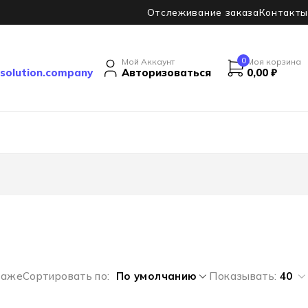
Отслеживание заказа
Контакты
0
Мой Аккаунт
Моя корзина
solution.company
Авторизоваться
0,00
₽
даже
Сортировать по
По умолчанию
Показывать:
40