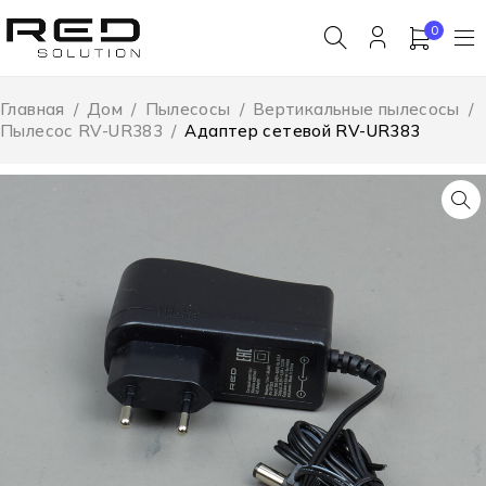
0
Главная
/
Дом
/
Пылесосы
/
Вертикальные пылесосы
/
Пылесос RV-UR383
/
Адаптер сетевой RV-UR383