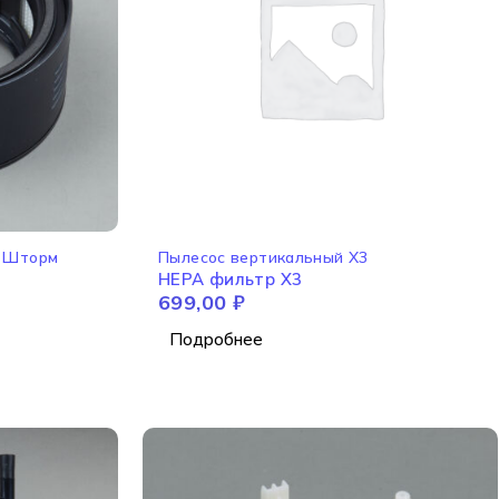
НЕТ В НАЛИЧИИ
2 Шторм
Пылесос вертикальный X3
HEPA фильтр X3
699,00
₽
Подробнее