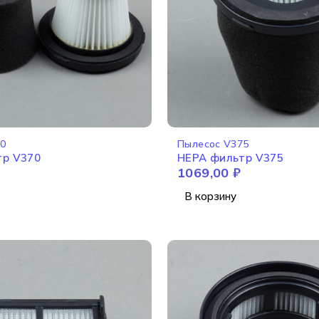
70
Пылесос V375
тр V370
HEPA фильтр V375
1069,00
₽
В корзину