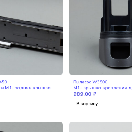
450
Пылесос W3500
с и M1- задняя крышка
M1- крышка крепления д
989,00
₽
3450
W3500
В корзину