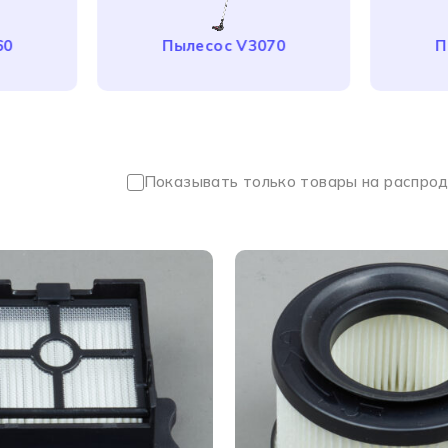
60
Пылесос V3070
П
Показывать только товары на распро