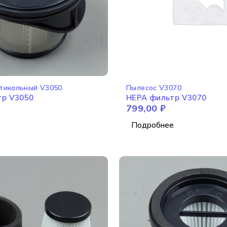
НЕТ В НАЛИЧИИ
тикальный V3050
Пылесос V3070
тр V3050
HEPA фильтр V3070
799,00
₽
Подробнее