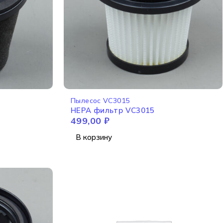
Пылесос VC3015
HEPA фильтр VC3015
499,00
₽
В корзину