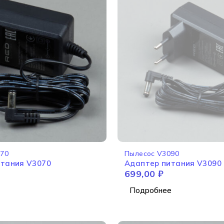
НЕТ В НАЛИЧИИ
070
Пылесос V3090
итания V3070
Адаптер питания V3090
699,00
₽
Подробнее