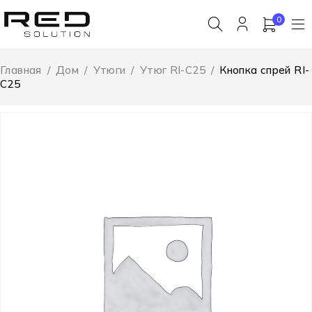
0
Главная
/
Дом
/
Утюги
/
Утюг RI-C25
/
Кнопка спрей RI-
C25