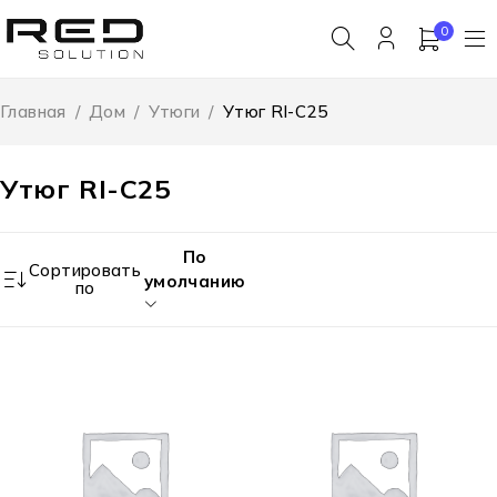
0
Главная
/
Дом
/
Утюги
/
Утюг RI-C25
Утюг RI-C25
По
Сортировать
умолчанию
по