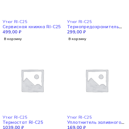
Утюг RI-C25
Утюг RI-C25
Сервисная книжка RI-C25
Термопредохранитель
499,00
₽
ZH103-240°(15A) RI-C25
299,00
₽
В корзину
В корзину
Утюг RI-C25
Утюг RI-C25
Термостат RI-C25
Уплотнитель заливного
1039,00
₽
отсека RI-C25
169,00
₽