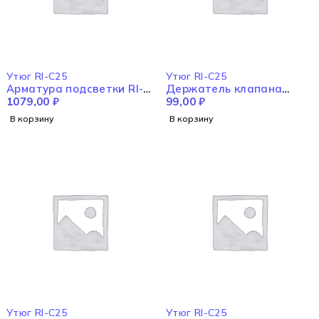
Утюг RI-C25
Утюг RI-C25
Арматура подсветки RI-
Держатель клапана
C25
1079,00
₽
регулирования
99,00
₽
испарителя в сборе RI-
В корзину
В корзину
C25
Утюг RI-C25
Утюг RI-C25