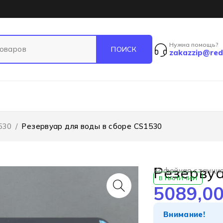
Нужна помощь?
zakazzip@red
530
/
Резервуар для воды в сборе CS1530
Резервуа
Кофейная станци
В НАЛИЧИИ
5089,0
Внимание!