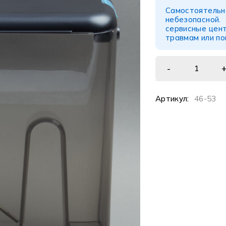
Самостоятел
небезопасной
сервисные цент
травмам или п
Артикул:
46-53