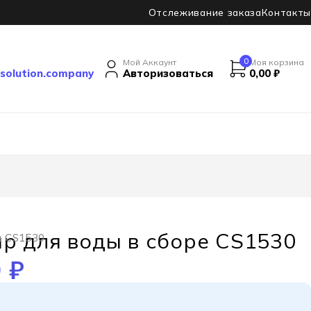
Отслеживание заказа
Контакты
0
Мой Аккаунт
Моя корзина
solution.company
Авторизоваться
0,00
₽
р для воды в сборе CS1530
я CS1530
0
₽