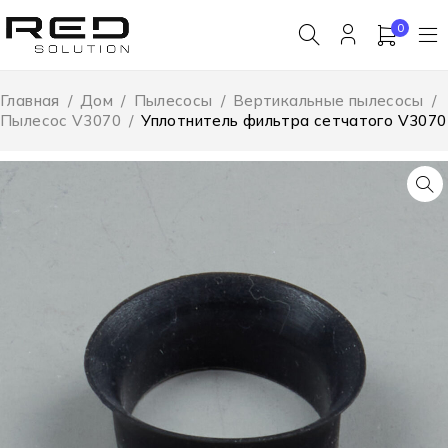
0
Главная
/
Дом
/
Пылесосы
/
Вертикальные пылесосы
/
Пылесос V3070
/
Уплотнитель фильтра сетчатого V3070