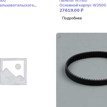
500
Пылесос W3500
ользовательского
Основной корпус W3500
27619,00
₽
а W3500
Подробнее