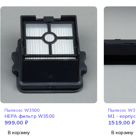
Пылесос W3500
Пылесос W3
HEPA фильтр W3500
M1 - корпу
999,00
₽
1519,00
₽
В корзину
В корзину