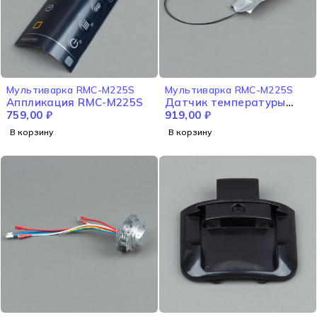
Мультиварка RMC-M225S
Мультиварка RMC-M225S
Аппликация RMC-M225S
Датчик температуры
759,00
₽
верхний RMC-M225S
919,00
₽
В корзину
В корзину