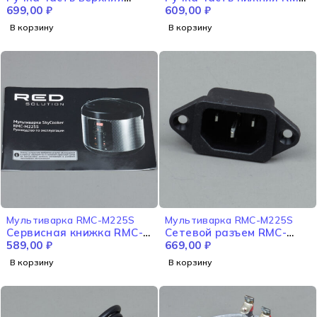
RMC-M225S
699,00
₽
M225S
609,00
₽
В корзину
В корзину
Мультиварка RMC-M225S
Мультиварка RMC-M225S
Сервисная книжка RMC-
Сетевой разъем RMC-
M225S
589,00
₽
M225S
669,00
₽
В корзину
В корзину