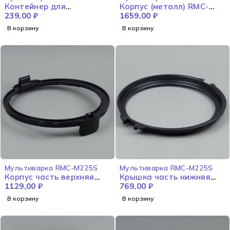
Контейнер для
Корпус (металл) RMC-
конденсата RMC-M225S
239,00
₽
M225S
1659,00
₽
В корзину
В корзину
Мультиварка RMC-M225S
Мультиварка RMC-M225S
Корпус часть верхняя
Крышка часть нижняя
RMC-M225S
1129,00
₽
RMC-M225S
769,00
₽
В корзину
В корзину