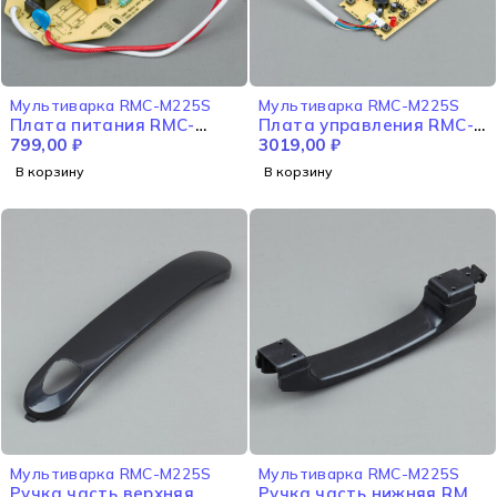
Мультиварка RMC-M225S
Мультиварка RMC-M225S
Плата питания RMC-
Плата управления RMC-
M225S
799,00
₽
M225S
3019,00
₽
В корзину
В корзину
Мультиварка RMC-M225S
Мультиварка RMC-M225S
Ручка часть верхняя
Ручка часть нижняя RMC-