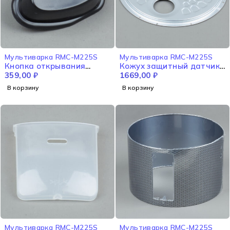
Мультиварка RMC-M225S
Мультиварка RMC-M225S
Кнопка открывания
Кожух защитный датчика
крышки RMC-M225S
359,00
₽
температурного RMC-
1669,00
₽
M225S
В корзину
В корзину
Мультиварка RMC-M225S
Мультиварка RMC-M225S