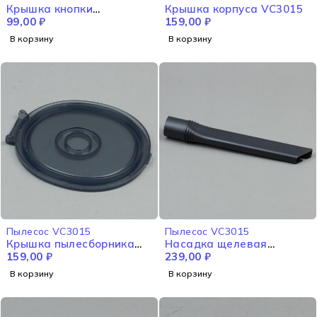
Крышка кнопки
Крышка корпуса VC3015
включения/ выключения
99,00
₽
159,00
₽
VC3015
В корзину
В корзину
Пылесос VC3015
Пылесос VC3015
Крышка пылесборника
Насадка щелевая
VC3015
159,00
₽
VC3015
239,00
₽
В корзину
В корзину