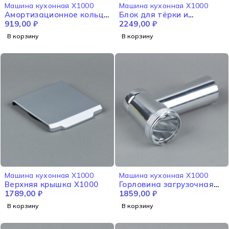
Машина кухонная X1000
Машина кухонная X1000
Амортизационное кольцо
Блок для тёрки и
среднего корпуса X1000
919,00
₽
шинковки X1000
2249,00
₽
В корзину
В корзину
Машина кухонная X1000
Машина кухонная X1000
Верхняя крышка X1000
Горловина загрузочная
1789,00
₽
X1000
1859,00
₽
В корзину
В корзину