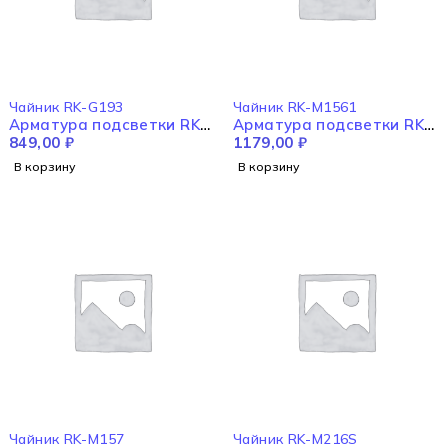
Чайник RK-G193
Чайник RK-M1561
Арматура подсветки RK-
Арматура подсветки RK-
G193
849,00
₽
M1561
1179,00
₽
В корзину
В корзину
Чайник RK-M157
Чайник RK-M216S