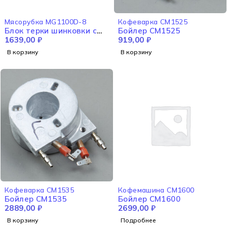
Мясорубка MG1100D-8
Кофеварка CM1525
Блок терки шинковки с
Бойлер CM1525
толкателем в сборе
1639,00
₽
919,00
₽
MG1100D-8
В корзину
В корзину
НЕТ В НАЛИЧИИ
Кофеварка CM1535
Кофемашина CM1600
Бойлер CM1535
Бойлер CM1600
2889,00
₽
2699,00
₽
В корзину
Подробнее