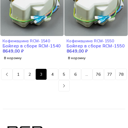
Кофемашина RCM-1540
Кофемашина RCM-1550
Бойлер в сборе RCM-1540
Бойлер в сборе RCM-1550
8649,00
₽
8649,00
₽
В корзину
В корзину
1
2
3
4
5
6
…
76
77
78