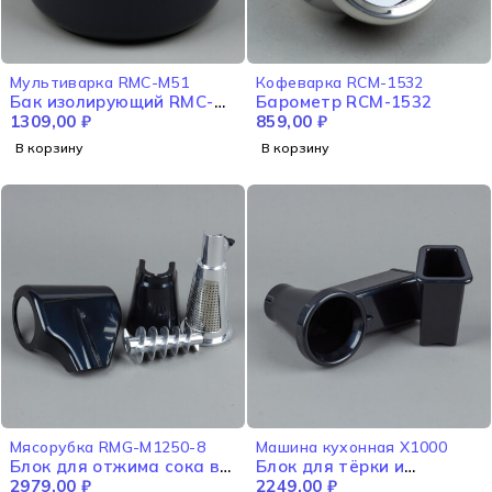
Мультиварка RMC-M51
Кофеварка RCM-1532
Бак изолирующий RMC-
Барометр RCM-1532
M51
1309,00
₽
859,00
₽
В корзину
В корзину
Мясорубка RMG-M1250-8
Машина кухонная X1000
Блок для отжима сока в
Блок для тёрки и
сборе RMG-М1250-8
2979,00
₽
шинковки X1000
2249,00
₽