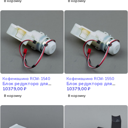
В корзину
В корзину
Кофемашина RCM-1540
Кофемашина RCM-1550
Блок редуктора для
Блок редуктора для
варки в сборе RCM-1540
10379,00
₽
варки в сборе RCM-1550
10379,00
₽
В корзину
В корзину