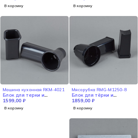
В корзину
В корзину
Машина кухонная RKM-4021
Мясорубка RMG-M1250-8
Блок для терки и
Блок для тёрки и
шинковки с толкателем
1599,00
₽
шинковки с толкателем в
1859,00
₽
RKM-4021
сборе RMG-М1250-8
В корзину
В корзину