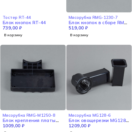
Тостер RT-44
Мясорубка RMG-1230-7
Блок кнопок RT-44
Блок кнопок в сборе RMG-
739,00
₽
1230-7
519,00
₽
В корзину
В корзину
Мясорубка RMG-M1250-8
Мясорубка MG128-6
Блок крепления платы
Блок овощерезки MG128-
питания RMG-М1250-8
1009,00
₽
6
1209,00
₽