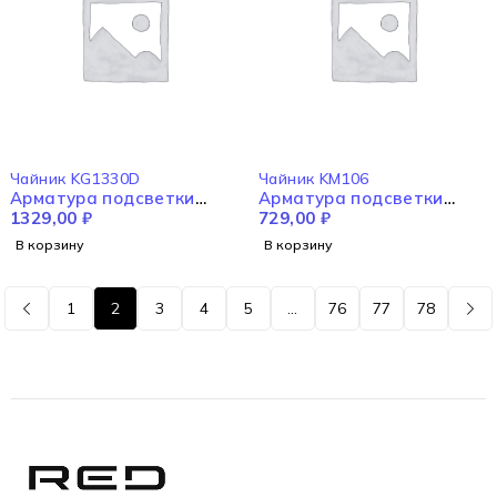
Чайник KG1330D
Чайник KM106
Арматура подсветки
Арматура подсветки
KG1330D
1329,00
₽
KM106
729,00
₽
В корзину
В корзину
1
2
3
4
5
…
76
77
78