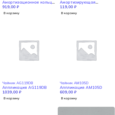
Амортизационное кольцо
Амортизирующая
среднего корпуса X1000
919,00
₽
прокладка M4300
119,00
₽
В корзину
В корзину
Чайник AG119DB
Чайник AM105D
Аппликация AG119DB
Аппликация AM105D
1039,00
₽
609,00
₽
В корзину
В корзину