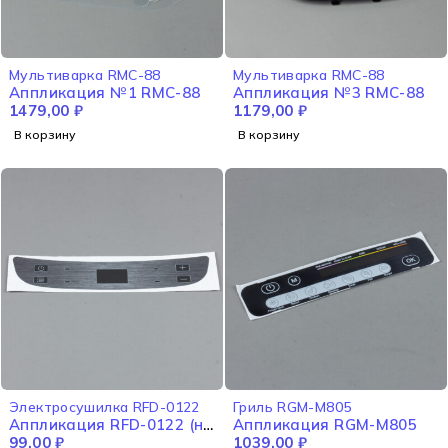
Мультиварка RMC-88
Мультиварка RMC-88
Аппликация №1 RMC-88
Аппликация №3 RMC-88
1479,00
₽
1179,00
₽
В корзину
В корзину
Электросушилка RFD-0122
Гриль RGM-M805
Аппликация RFD-0122 (не
Аппликация RGM-M805
импорт)
99,00
₽
1039,00
₽