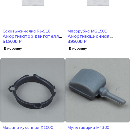
Соковыжималка RJ-916
Мясорубка MG150D
Амортизатор двигателя
Амортизационная
RJ-916
519,00
₽
накладка MG150D
399,00
₽
В корзину
В корзину
Машина кухонная X1000
Мультиварка M4300